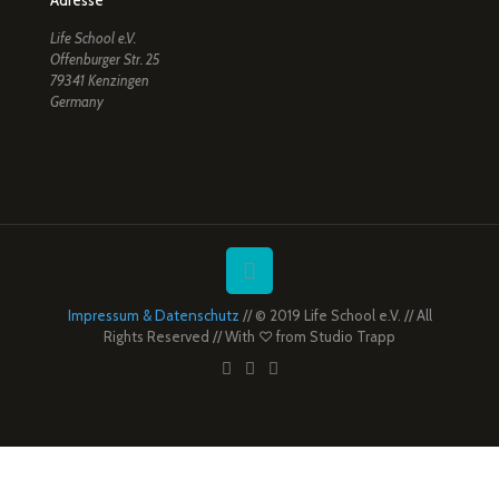
Life School e.V.
Offenburger Str. 25
79341 Kenzingen
Germany
Impressum & Datenschutz
// © 2019 Life School e.V. // All
Rights Reserved // With ♡ from
Studio Trapp