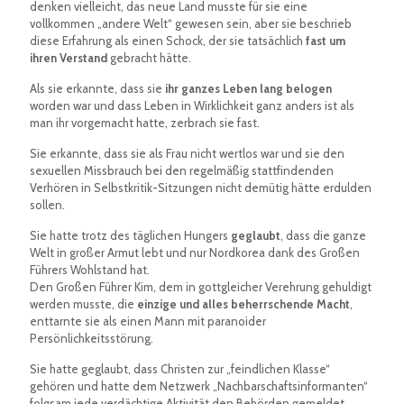
denken vielleicht, das neue Land musste für sie eine
vollkommen „andere Welt“ gewesen sein, aber sie beschrieb
diese Erfahrung als einen Schock, der sie tatsächlich
fast um
ihren Verstand
gebracht hätte.
Als sie erkannte, dass sie
ihr ganzes Leben lang belogen
worden war und dass Leben in Wirklichkeit ganz anders ist als
man ihr vorgemacht hatte, zerbrach sie fast.
Sie erkannte, dass sie als Frau nicht wertlos war und sie den
sexuellen Missbrauch bei den regelmäßig stattfindenden
Verhören in Selbstkritik-Sitzungen nicht demütig hätte erdulden
sollen.
Sie hatte trotz des täglichen Hungers
geglaubt
, dass die ganze
Welt in großer Armut lebt und nur Nordkorea dank des Großen
Führers Wohlstand hat.
Den Großen Führer Kim, dem in gottgleicher Verehrung gehuldigt
werden musste, die
einzige und alles beherrschende Macht
,
enttarnte sie als einen Mann mit paranoider
Persönlichkeitsstörung.
Sie hatte geglaubt, dass Christen zur „feindlichen Klasse“
gehören und hatte dem Netzwerk „Nachbarschaftsinformanten“
folgsam jede verdächtige Aktivität den Behörden gemeldet.