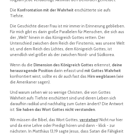
Die
Konfrontation mit der Wahrheit
erschütterte sie aufs
Tiefste.
Die Geschichte dieser Frau ist mir immer in Erinnerung geblieben.
Für mich gibt es darin große Parallelen für Menschen, die sich aus
der „Welt“ hinein in das Königreich Gottes retten. Der
Unterschied zwischen dem Reich der Finsternis, was unsere Welt
ist, und dem Reich des Lichtes, dem Königreich Gottes, ist
unendlich viel größer als der zwischen Nord- und Südkorea.
Wenn du die
Dimension des Königreich Gottes
erkennst,
deine
herausragende Position
darin erfasst und
mit Gottes Wahrheit
konfrontiert wirst, sollte es dir auch fast das
Hirn wegblasen
(wie
die Amerikaner sagen).
Und warum sehen wir so wenige Christen, die von Gottes
Wahrheit aufs Tiefste erschüttert sind und deren Leben sich
daraufhin radikal und nachhaltig zum Guten ändert? Die Antwort
ist:
Sie haben das Wort Gottes nicht verstanden
.
Wir müssen die Bibel, das Wort Gottes,
verstehen
! Nicht nur hier
und da eine Lehre oder Predigt hören und dann - klick - zur
nächsten. In Matthäus 13,19 sagte Jesus, dass Satan die Fähigkeit