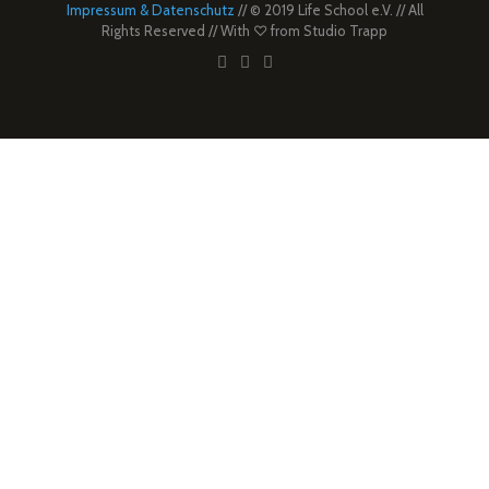
Impressum & Datenschutz
// © 2019 Life School e.V. // All
Rights Reserved // With ♡ from
Studio Trapp