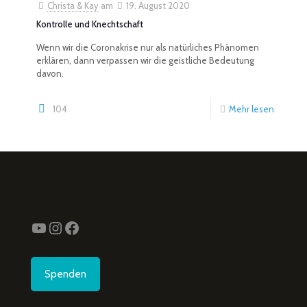
Christa & Kay
am
19. August 2020
Kontrolle und Knechtschaft
Wenn wir die Coronakrise nur als natürliches Phänomen
erklären, dann verpassen wir die geistliche Bedeutung
davon.
104
Mehr lesen
YouTube
Instagram
Facebook
Spenden