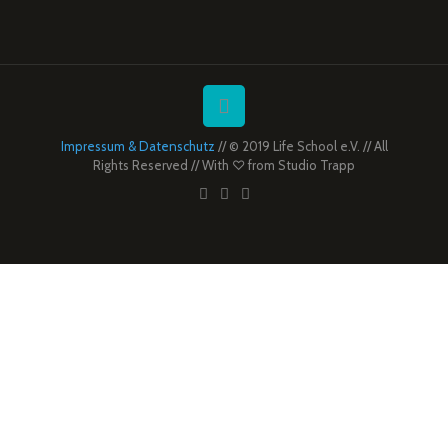
Impressum & Datenschutz
// © 2019 Life School e.V. // All
Rights Reserved // With ♡ from
Studio Trapp