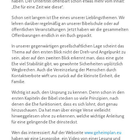
haben. Der Untertitel offenbart schon etwas mehr vom Inhalt:
„Ehe für eine Zeit wie diese“.
Schon seit langem ist Ehe eines unserer Lieblingsthemen. Wir
lehren darüber regelmäßig an unserer Bibelschule oder auf
öffentlichen Veranstaltungen. Jetzt haben wir die gesammelten
Offenbarungen endlich in ein Buch gepackt.
In unserer gegenwärtigen gesellschaftlichen Lage scheint das
Thema auf den ersten Blick nicht der Dreh-und Angelpunkt zu
sein, aber auf den zweiten Blick erkennt man, dass eine gute
Ehe viel Stabilität gibt, wo gewohnte Sicherheiten urplötzlich
Wegbrechen. Auch die Vereinzelung der Menschen durch
Kontaktverbote wirft uns zurück auf die kleinste Einheit, die
Familie.
Wichtig ist auch, den Ursprung zu kennen. Denn schon in den
ersten Kapiteln der Bibel stecken so viele Prinzipien, nach
denen die Ehe funktioniert, dass es sich lohnt, dort genau
hinzuschauen. Da hat man über einige Verse vielleicht
hinweggelesen ohne zu erkennen, welche wichtige Anleitung
für eine gelingende Ehe drinsteckst.
Wen das interessiert: Auf der Webseite
www.geheimplan.eu
haben wir eine Leseprobe, ein Video von einer Lesung und