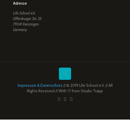
Adresse
Life School e.V.
Offenburger Str. 25
79341 Kenzingen
Germany
Impressum & Datenschutz
// © 2019 Life School e.V. // All
Rights Reserved // With ♡ from
Studio Trapp