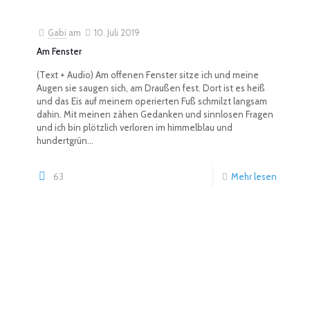
Gabi
am
10. Juli 2019
Am Fenster
(Text + Audio) Am offenen Fenster sitze ich und meine
Augen sie saugen sich, am Draußen fest. Dort ist es heiß
und das Eis auf meinem operierten Fuß schmilzt langsam
dahin. Mit meinen zähen Gedanken und sinnlosen Fragen
und ich bin plötzlich verloren im himmelblau und
hundertgrün...
63
Mehr lesen