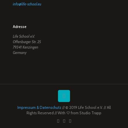
info@life-school.eu
Adresse
Life School e.V.
Offenburger Str. 25
79341 Kenzingen
Germany
Impressum & Datenschutz
// © 2019 Life School e.V. // All
Rights Reserved // With ♡ from
Studio Trapp