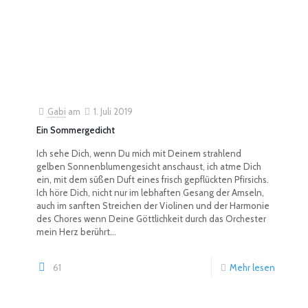
Gabi
am
1. Juli 2019
Ein Sommergedicht
Ich sehe Dich, wenn Du mich mit Deinem strahlend
gelben Sonnenblumengesicht anschaust, ich atme Dich
ein, mit dem süßen Duft eines frisch gepflückten Pfirsichs.
Ich höre Dich, nicht nur im lebhaften Gesang der Amseln,
auch im sanften Streichen der Violinen und der Harmonie
des Chores wenn Deine Göttlichkeit durch das Orchester
mein Herz berührt...
61
Mehr lesen