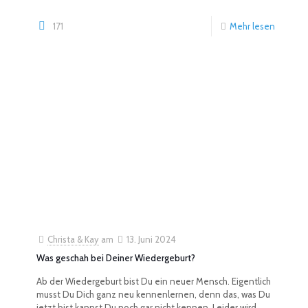
171
Mehr lesen
Christa & Kay
am
13. Juni 2024
Was geschah bei Deiner Wiedergeburt?
Ab der Wiedergeburt bist Du ein neuer Mensch. Eigentlich
musst Du Dich ganz neu kennenlernen, denn das, was Du
jetzt bist kannst Du noch gar nicht kennen. Leider wird