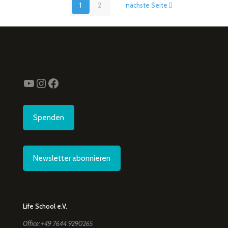
1
2
nächste Seite
YouTube
Instagram
Facebook
Spenden
Newsletter abonnieren
Life School e.V.
Office: +49 7644 9290265