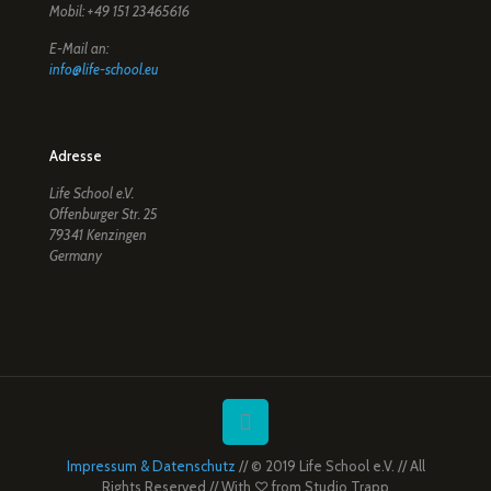
Mobil: +49 151 23465616
E-Mail an:
info@life-school.eu
Adresse
Life School e.V.
Offenburger Str. 25
79341 Kenzingen
Germany
Impressum & Datenschutz
// © 2019 Life School e.V. // All
Rights Reserved // With ♡ from
Studio Trapp