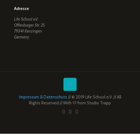
Adresse
Life School e.V.
Offenburger Str. 25
79341 Kenzingen
Germany
Impressum & Datenschutz
// © 2019 Life School e.V. // All
Rights Reserved // With ♡ from
Studio Trapp