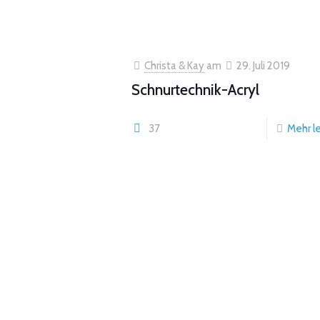
Christa & Kay
am
29. Juli 2019
Schnurtechnik-Acryl
37
Mehr l