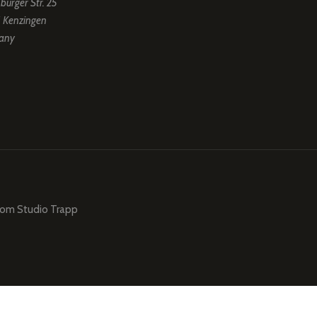
burger Str. 25
 Kenzingen
any
from
Studio Trapp