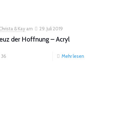
Christa & Kay
am
29. Juli 2019
euz der Hoffnung – Acryl
36
Mehr lesen