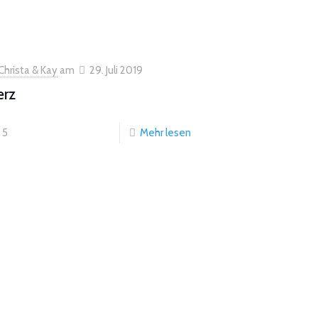
Christa & Kay
am
29. Juli 2019
erz
5
Mehr lesen