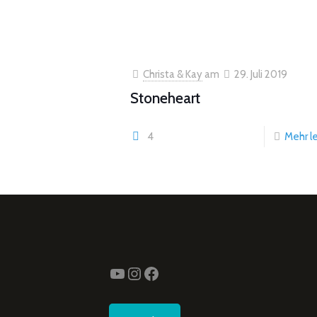
Christa & Kay
am
29. Juli 2019
Stoneheart
4
Mehr l
YouTube
Instagram
Facebook