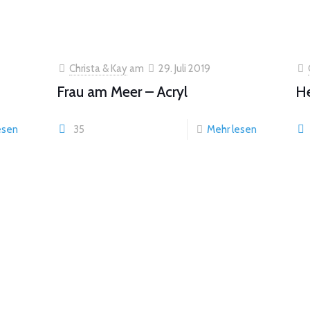
Christa & Kay
am
29. Juli 2019
Frau am Meer – Acryl
H
esen
35
Mehr lesen