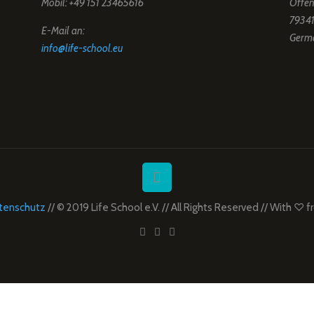
Mobil: +49 151 23465616
Offen
79341
E-Mail an:
Germ
info@life-school.eu
tenschutz
// © 2019 Life School e.V. // All Rights Reserved // With ♡ 