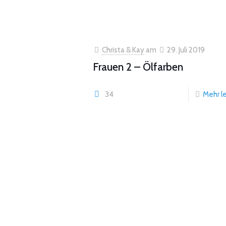
Christa & Kay
am
29. Juli 2019
Frauen 2 – Ölfarben
34
Mehr l