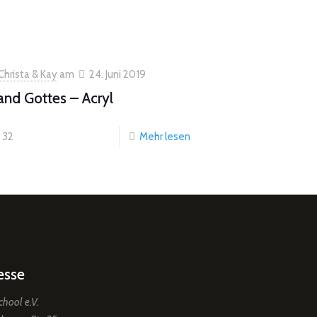
Christa & Kay
am
24. Juni 2019
nd Gottes – Acryl
32
Mehr lesen
esse
chool e.V.