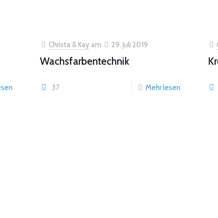
Christa & Kay
am
29. Juli 2019
Wachsfarbentechnik
Kr
esen
37
Mehr lesen