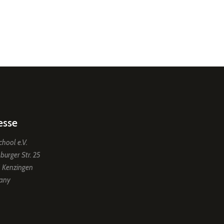
esse
chool e.V.
burger Str. 25
 Kenzingen
any