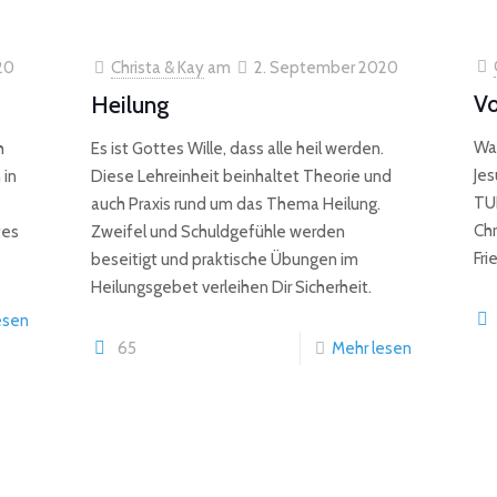
20
Christa & Kay
am
2. September 2020
Vo
Heilung
Was
h
Es ist Gottes Wille, dass alle heil werden.
Jes
 in
Diese Lehreinheit beinhaltet Theorie und
TUN
auch Praxis rund um das Thema Heilung.
Chr
tes
Zweifel und Schuldgefühle werden
Fri
beseitigt und praktische Übungen im
Heilungsgebet verleihen Dir Sicherheit.
esen
65
Mehr lesen