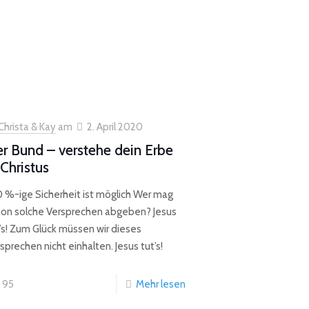
Christa & Kay
am
2. April 2020
r Bund – verstehe dein Erbe
 Christus
 %-ige Sicherheit ist möglich Wer mag
hon solche Versprechen abgeben? Jesus
’s! Zum Glück müssen wir dieses
sprechen nicht einhalten. Jesus tut’s!
95
Mehr lesen