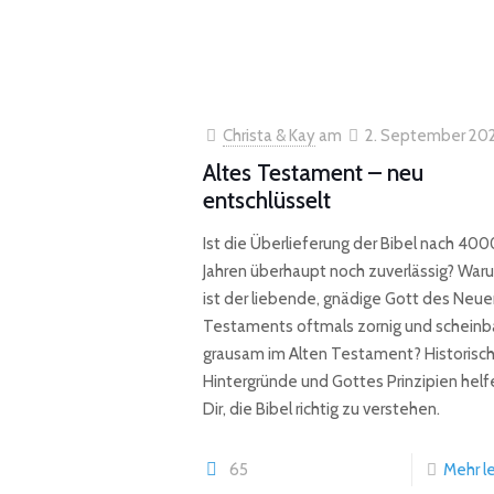
Christa & Kay
am
2. September 20
Altes Testament – neu
entschlüsselt
Ist die Überlieferung der Bibel nach 400
Jahren überhaupt noch zuverlässig? War
ist der liebende, gnädige Gott des Neu
Testaments oftmals zornig und scheinb
grausam im Alten Testament? Historisc
Hintergründe und Gottes Prinzipien helf
Dir, die Bibel richtig zu verstehen.
65
Mehr l