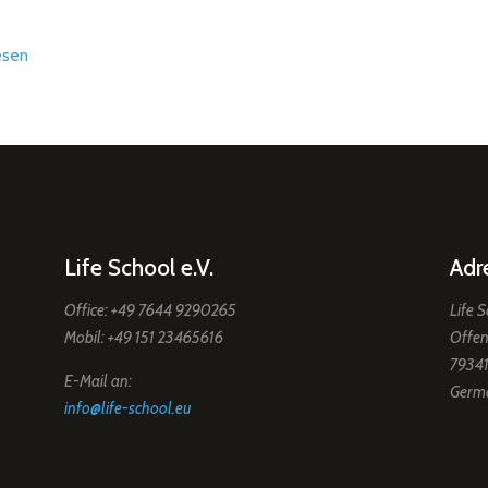
esen
Life School e.V.
Adr
Office: +49 7644 9290265
Life S
Mobil: +49 151 23465616
Offen
79341
E-Mail an:
Germ
info@life-school.eu