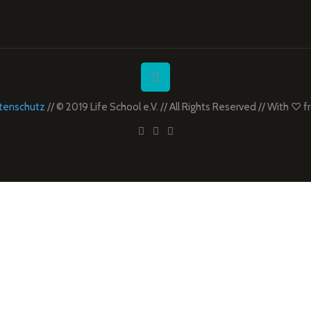
tenschutz
// © 2019 Life School e.V. // All Rights Reserved // With ♡ 