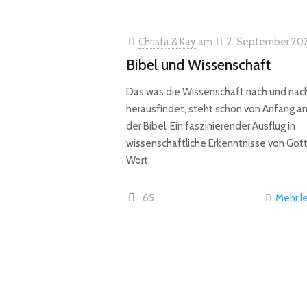
Christa & Kay
am
2. September 20
Bibel und Wissenschaft
Das was die Wissenschaft nach und nac
herausfindet, steht schon von Anfang an
der Bibel. Ein faszinierender Ausflug in
wissenschaftliche Erkenntnisse von Got
Wort.
65
Mehr l