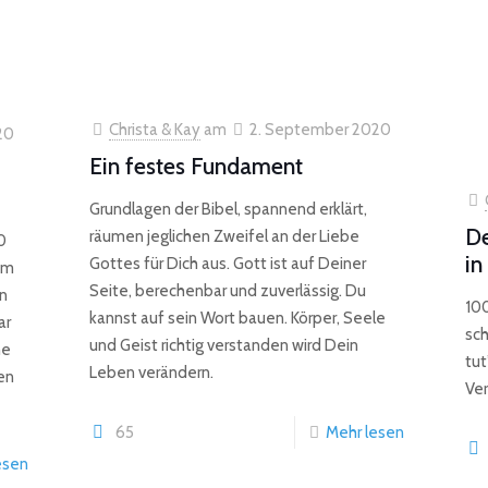
Christa & Kay
am
2. September 2020
20
Ein festes Fundament
Grundlagen der Bibel, spannend erklärt,
De
räumen jeglichen Zweifel an der Liebe
0
in
Gottes für Dich aus. Gott ist auf Deiner
um
Seite, berechenbar und zuverlässig. Du
en
100
kannst auf sein Wort bauen. Körper, Seele
ar
sc
und Geist richtig verstanden wird Dein
he
tut
Leben verändern.
en
Ver
65
Mehr lesen
esen