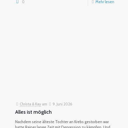
0
Mehr lesen
Christa & Kay
am
9. Juni 2026
Alles ist möglich
Nachdem seine älteste Tochter an Krebs gestorben war
hatte Rainer lange Zeit mit Depression zu kämpfen. Und