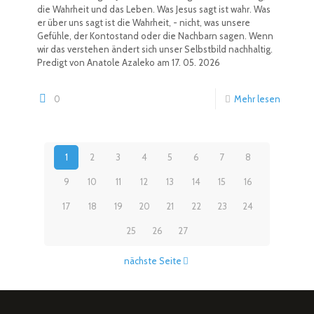
die Wahrheit und das Leben. Was Jesus sagt ist wahr. Was
er über uns sagt ist die Wahrheit, - nicht, was unsere
Gefühle, der Kontostand oder die Nachbarn sagen. Wenn
wir das verstehen ändert sich unser Selbstbild nachhaltig.
Predigt von Anatole Azaleko am 17. 05. 2026
0
Mehr lesen
1
2
3
4
5
6
7
8
9
10
11
12
13
14
15
16
17
18
19
20
21
22
23
24
25
26
27
nächste Seite