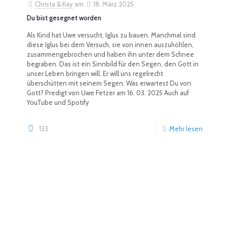
Christa & Kay
am
18. März 2025
Du bist gesegnet worden
Als Kind hat Uwe versucht, Iglus zu bauen. Manchmal sind
diese Iglus bei dem Versuch, sie von innen auszuhöhlen,
zusammengebrochen und haben ihn unter dem Schnee
begraben. Das ist ein Sinnbild für den Segen, den Gott in
unser Leben bringen will. Er will uns regelrecht
überschütten mit seinem Segen. Was erwartest Du von
Gott? Predigt von Uwe Fetzer am 16. 03. 2025 Auch auf
YouTube und Spotify
133
Mehr lesen