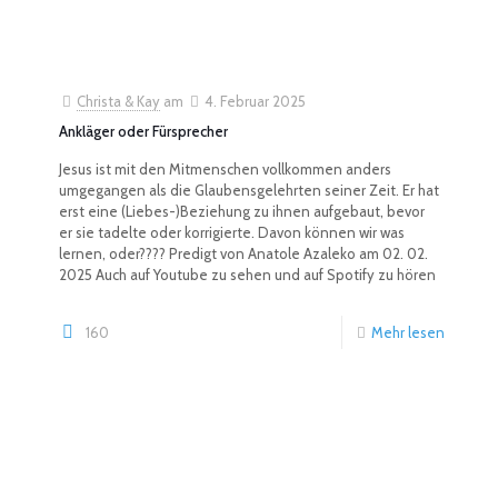
Christa & Kay
am
4. Februar 2025
Ankläger oder Fürsprecher
Jesus ist mit den Mitmenschen vollkommen anders
umgegangen als die Glaubensgelehrten seiner Zeit. Er hat
erst eine (Liebes-)Beziehung zu ihnen aufgebaut, bevor
er sie tadelte oder korrigierte. Davon können wir was
lernen, oder???? Predigt von Anatole Azaleko am 02. 02.
2025 Auch auf Youtube zu sehen und auf Spotify zu hören
160
Mehr lesen