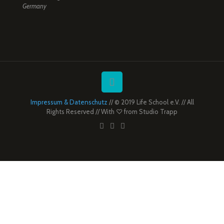
Germany
Impressum & Datenschutz
// © 2019 Life School e.V. // All
Rights Reserved // With ♡ from
Studio Trapp