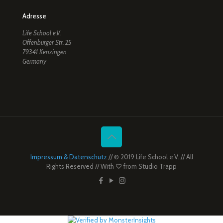
Adresse
Life School e.V.
Offenburger Str. 25
79341 Kenzingen
Germany
Impressum & Datenschutz
// © 2019 Life School e.V. // All
Rights Reserved // With ♡ from
Studio Trapp