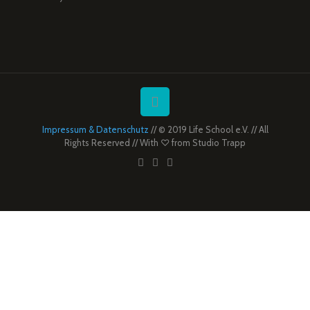
Impressum & Datenschutz
// © 2019 Life School e.V. // All
Rights Reserved // With ♡ from
Studio Trapp