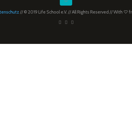
tenschutz
// © 2019 Life School e.V. // All Rights Reserved // With ♡ 