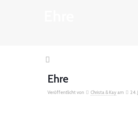
Ehre
Ehre
Veröffentlicht von
Christa & Kay
am
24.