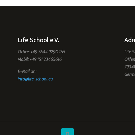
Life School e.V.
Adr
Office: +49 7644 9290265
Life S
Mobil: +49 151 23465616
Offen
79341
E-Mail an:
Germ
info@life-school.eu