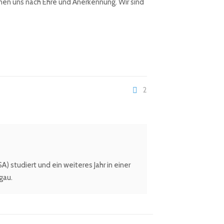
ehnen uns nach Ehre und Anerkennung. Wir sind
2
 studiert und ein weiteres Jahr in einer
gau.