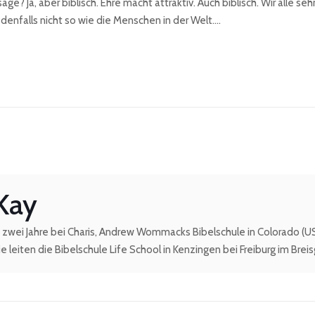
ge? Ja, aber biblisch. Ehre macht attraktiv. Auch biblisch. Wir alle s
enfalls nicht so wie die Menschen in der Welt….
 Kay
zwei Jahre bei Charis, Andrew Wommacks Bibelschule in Colorado (USA)
e leiten die Bibelschule Life School in Kenzingen bei Freiburg im Breis