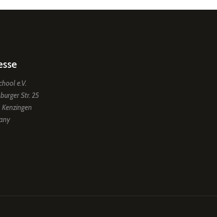
esse
chool e.V.
burger Str. 25
 Kenzingen
any