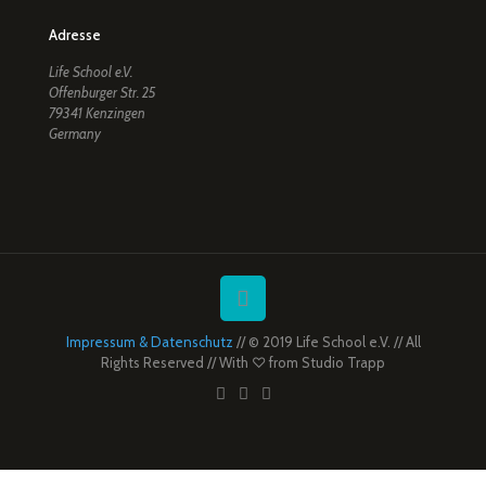
Adresse
Life School e.V.
Offenburger Str. 25
79341 Kenzingen
Germany
Impressum & Datenschutz
// © 2019 Life School e.V. // All
Rights Reserved // With ♡ from
Studio Trapp