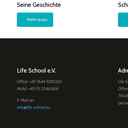
Seine Geschichte
Sch
Mehr lesen
Life School e.V.
Adr
Office: +49 7644 9290265
Life S
Mobil: +49 151 23465616
Offen
79341
E-Mail an:
Germ
info@life-school.eu