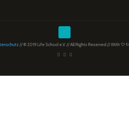
tenschutz
// © 2019 Life School e.V. // All Rights Reserved // With ♡ 