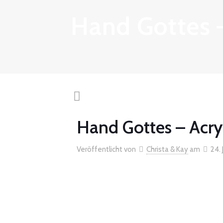
Hand Gottes –
Hand Gottes – Acry
Veröffentlicht von
Christa & Kay
am
24. 