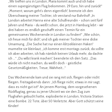
„Wir treffen uns in London, Maria kommt auch und ich habe
einen supergünstigen Flug bekommen. 29 Euro, hin und zurück!“
„Moment, worum geht’s denn eigentlich“, bremste ich den
Überschwang meiner Tochter, ich verstand nur Bahnhof! „In
London arbeitet Hanna eine alte Schulfreundin - schon seit fünf
Jahren und Maria - du weißt schon, die jetzt in Hamburg lebt - wir
drei haben es endlich geschafft einen Termin für ein
gemeinsames Wochenende in London zu finden!“ „Wie schön,
ich freue mich für dich“, und ich gab meiner Tochter eine dicke
Umarmung. „Die Sache hat nur einen klitzekleinen Haken“
murmelte sie kleinlaut, „ich komme erst montags zurück, da sollte
ich aber arbeiten, ich hab nämlich keinen Urlaub mehr, da dachte
ich …“ „Du willst krank machen“, beendete ich den Satz. „Das
würde ich nicht machen, du weißt doch - geistliche
Gesetzmäßigkeiten, Treue, Wahrheit…“
Das Wochenende kam und sie rang mit sich, fliegen oder nicht
fliegen. Freitagabends dann: „Ich fliege nicht, etwas in mir sagt,
dass es nicht gut ist!“ An jenem Montag, dem vorgesehenen
Rückflugtag, genau zu jener Uhrzeit wo sie den Zug zum
Flughafen gebucht hatte, explodierte in London, Victoria Station
eine Bombe. 22 Tote, über 50 Verletzte. Aber Gott schützt seine
Kinder!