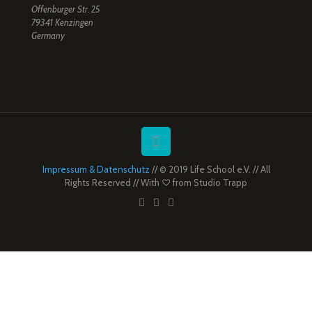
Offenburger Str. 25
79341 Kenzingen
Germany
Impressum & Datenschutz
// © 2019 Life School e.V. // All
Rights Reserved // With ♡ from
Studio Trapp