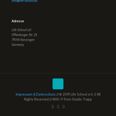
info@life-school.eu
Adresse
Life School e.V.
Offenburger Str. 25
79341 Kenzingen
Germany
Impressum & Datenschutz
// © 2019 Life School e.V. // All
Rights Reserved // With ♡ from
Studio Trapp