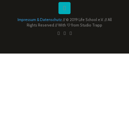
Impressum & Datenschutz
// © 2019 Life School e.V. // All
Rights Reserved // With ♡ from
Studio Trapp