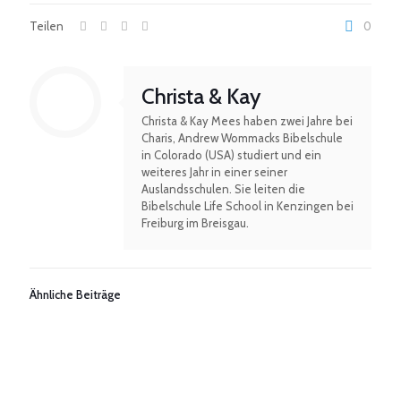
e
s
Teilen
0
s
e
N
a
Christa & Kay
m
Christa & Kay Mees haben zwei Jahre bei
e
Charis, Andrew Wommacks Bibelschule
in Colorado (USA) studiert und ein
weiteres Jahr in einer seiner
Auslandsschulen. Sie leiten die
Bibelschule Life School in Kenzingen bei
Freiburg im Breisgau.
Ähnliche Beiträge