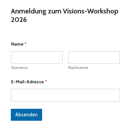
Anmeldung zum Visions-Workshop
2026
Name
*
Vorname
Nachname
E
E-Mail-Adresse
*
-
M
a
i
l
-
Absenden
A
d
r