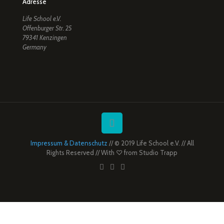
Adresse
Life School e.V.
Offenburger Str. 25
79341 Kenzingen
Germany
Impressum & Datenschutz
// © 2019 Life School e.V. // All
Rights Reserved // With ♡ from
Studio Trapp