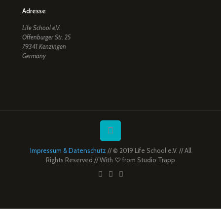
Adresse
Life School e.V.
Offenburger Str. 25
79341 Kenzingen
Germany
Impressum & Datenschutz
// © 2019 Life School e.V. // All
Rights Reserved // With ♡ from
Studio Trapp