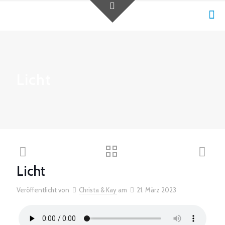
Licht
Licht
Veröffentlicht von
Christa & Kay
am
21. März 2023