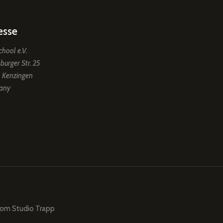
esse
chool e.V.
burger Str. 25
 Kenzingen
any
from
Studio Trapp