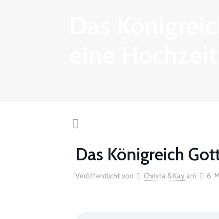
Das Königreic
eine Hochzeit
Das Königreich Gott
Veröffentlicht von
Christa & Kay
am
6. 