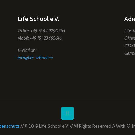
Life School e.V.
Adr
Office: +49 7644 9290265
Life S
Mobil: +49 151 23465616
Offen
79341
E-Mail an:
Germ
info@life-school.eu
tenschutz
// © 2019 Life School e.V. // All Rights Reserved // With ♡ 