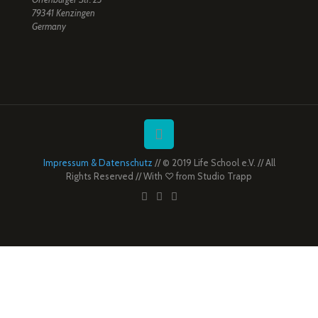
79341 Kenzingen
Germany
Impressum & Datenschutz
// © 2019 Life School e.V. // All
Rights Reserved // With ♡ from
Studio Trapp