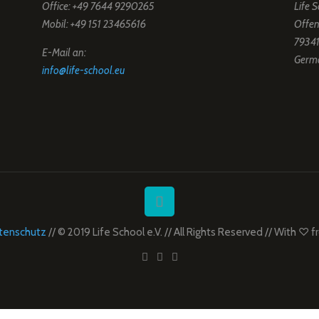
Office: +49 7644 9290265
Life S
Mobil: +49 151 23465616
Offen
79341
E-Mail an:
Germ
info@life-school.eu
tenschutz
// © 2019 Life School e.V. // All Rights Reserved // With ♡ 