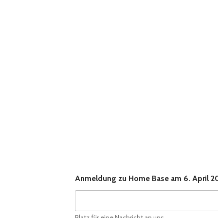
Home Base am
2025
Anmeldung zu Home Base am 6. April 2
Platz für eine Nachricht an uns