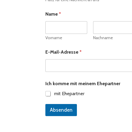
N
Name
*
a
m
e
H
o
Vorname
Nachname
m
e
E-Mail-Adresse
*
E
h
e
p
a
r
Ich komme mit meinem Ehepartner
t
n
mit Ehepartner
e
r
Absenden