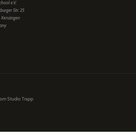
chool e.V.
burger Str. 25
 Kenzingen
any
from
Studio Trapp