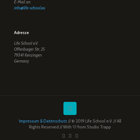
E-Mail an:
info@life-school.eu
Adresse
Life School e.V.
Offenburger Str. 25
79341 Kenzingen
Germany
Impressum & Datenschutz
// © 2019 Life School e.V. // All
Rights Reserved // With ♡ from
Studio Trapp